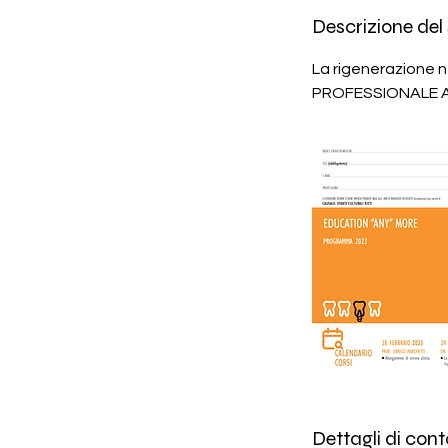
r
Descrizione del 
m
i
La rigenerazione n
n
PROFESSIONALE 
a
t
o
Dettagli di cont