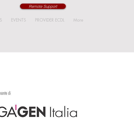
Remote Support
S
EVENTS
PROVIDER ECDL
More