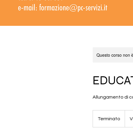
Questo corso non è
EDUCAT
Allungamento di co
Terminato
T
V
e