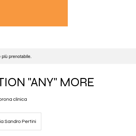
 più prenotabile.
ION "ANY" MORE
rona clinica
ia Sandro Pertini